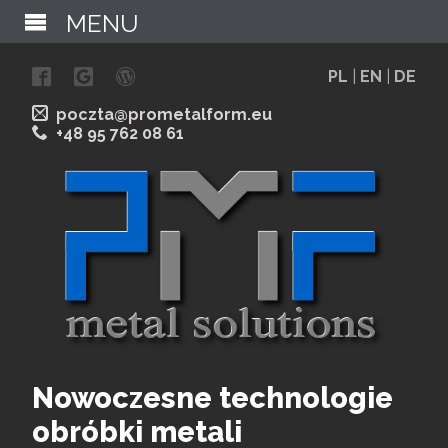
MENU
PL
|
EN
|
DE
poczta@prometalform.eu
+48 95 762 08 61
Nowoczesne technologie
obróbki metali