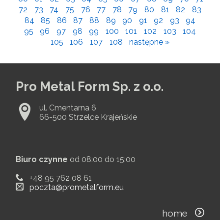
72
73
74
75
76
77
78
79
80
81
82
83
84
85
86
87
88
89
90
91
92
93
94
95
96
97
98
99
100
101
102
103
104
105
106
107
108
następne »
Pro Metal Form Sp. z o.o.
ul. Cmentarna 6
66-500 Strzelce Krajeńskie
Biuro czynne
od 08:00 do 15:00
+48 95 762 08 61
poczta@prometalform.eu
home