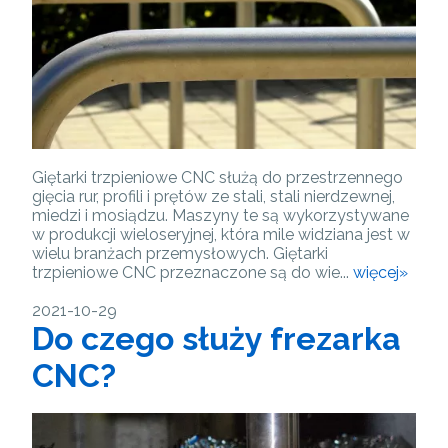
Giętarki trzpieniowe CNC służą do przestrzennego
gięcia rur, profili i prętów ze stali, stali nierdzewnej,
miedzi i mosiądzu. Maszyny te są wykorzystywane
w produkcji wieloseryjnej, która mile widziana jest w
wielu branżach przemysłowych. Giętarki
trzpieniowe CNC przeznaczone są do wie...
więcej»
2021-10-29
Do czego służy frezarka
CNC?