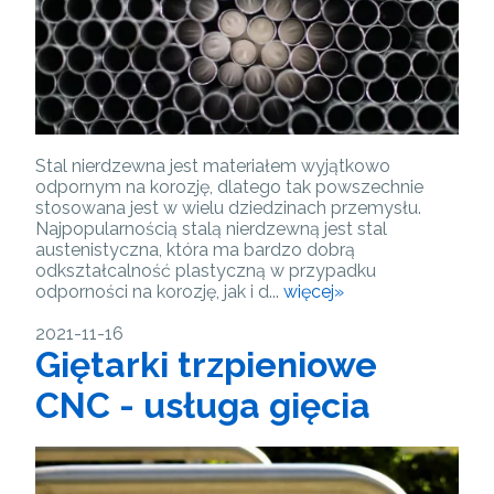
Stal nierdzewna jest materiałem wyjątkowo
odpornym na korozję, dlatego tak powszechnie
stosowana jest w wielu dziedzinach przemysłu.
Najpopularnością stalą nierdzewną jest stal
austenistyczna, która ma bardzo dobrą
odkształcalność plastyczną w przypadku
odporności na korozję, jak i d...
więcej»
2021-11-16
Giętarki trzpieniowe
CNC - usługa gięcia