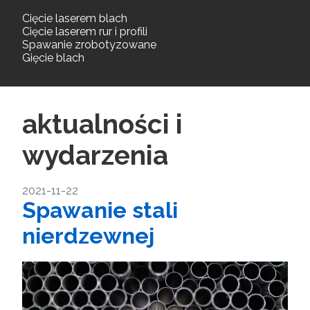
Cięcie laserem blach
Cięcie laserem rur i profili
Spawanie zrobotyzowane
Gięcie blach
aktualności i
wydarzenia
2021-11-22
Spawanie stali
nierdzewnej