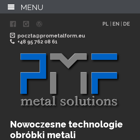
MENU
PL
|
EN
|
DE
poczta@prometalform.eu
+48 95 762 08 61
Nowoczesne technologie
obróbki metali