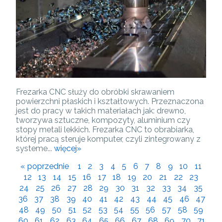
Frezarka CNC służy do obróbki skrawaniem
powierzchni płaskich i kształtowych. Przeznaczona
jest do pracy w takich materiałach jak: drewno,
tworzywa sztuczne, kompozyty, aluminium czy
stopy metali lekkich. Frezarka CNC to obrabiarka,
której pracą steruje komputer, czyli zintegrowany z
systeme...
więcej»
« poprzednie
1
2
3
4
5
6
7
8
9
10
11
12
13
14
15
16
17
18
19
20
21
22
23
24
25
26
27
28
29
30
31
32
33
34
35
36
37
38
39
40
41
42
43
44
45
46
47
48
49
50
51
52
53
54
55
56
57
58
59
60
61
62
63
64
65
66
67
68
69
70
71