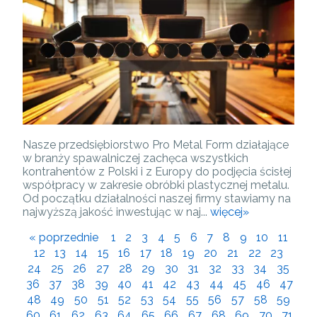
Nasze przedsiębiorstwo Pro Metal Form działające
w branży spawalniczej zachęca wszystkich
kontrahentów z Polski i z Europy do podjęcia ścisłej
współpracy w zakresie obróbki plastycznej metalu.
Od początku działalności naszej firmy stawiamy na
najwyższą jakość inwestując w naj...
więcej»
« poprzednie
1
2
3
4
5
6
7
8
9
10
11
12
13
14
15
16
17
18
19
20
21
22
23
24
25
26
27
28
29
30
31
32
33
34
35
36
37
38
39
40
41
42
43
44
45
46
47
48
49
50
51
52
53
54
55
56
57
58
59
60
61
62
63
64
65
66
67
68
69
70
71