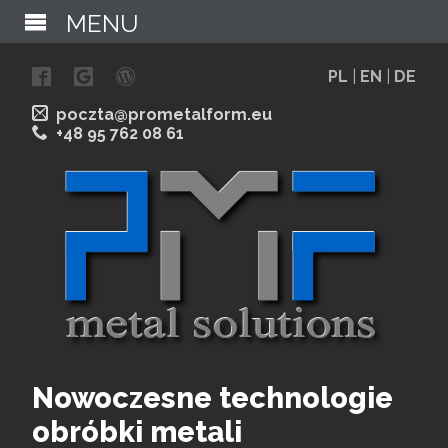
MENU
PL
|
EN
|
DE
poczta@prometalform.eu
+48 95 762 08 61
Nowoczesne technologie
obróbki metali