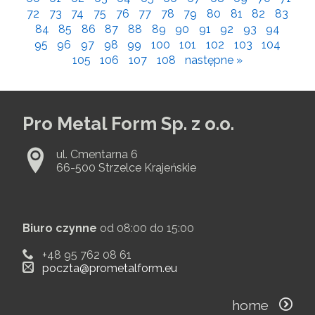
72
73
74
75
76
77
78
79
80
81
82
83
84
85
86
87
88
89
90
91
92
93
94
95
96
97
98
99
100
101
102
103
104
105
106
107
108
następne »
Pro Metal Form Sp. z o.o.
ul. Cmentarna 6
66-500 Strzelce Krajeńskie
Biuro czynne
od 08:00 do 15:00
+48 95 762 08 61
poczta@prometalform.eu
home