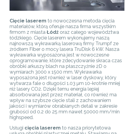
Cięcie laserem
to nowoczesna metoda cięcia
materiałów, którą oferuje nasza firma wszystkim
firmom z miasta
Łódź
oraz całego województwa
łódzkiego. Cięcie laserem wykonujemy naszą
najnowszą wykrawarką laserową firmy Trumpf ze
źródłem Fiber o mocy lasera TruDisk 6 kW. Nasza
wykrawarka wyposażona jest w nowoczesne
oprogramowanie, które zdecydowanie skraca czas
obróbki arkuszy blach na płaszczyźnie 2D o
wymiarach 3000 x 1500 mm. Wykrawarka
wyposażona jest również w laser dyskowy, który
wytwarza fale o długości 1.03 µm 10-krotnie mniej
niż lasery CO2. Dzięki temu energia lepiej
absorbowana jest przez materiał, co również ma
wpływ na szybsze cięcie stali z zachowaniem
jakości i wymiarów obrabianych detali w zakresie
grubości od 0.2 do 25 mm nawet 50000 mm/min
highspeed.
Usługi
cięcia laserem
to nasza priorytetowa
usługa obróbki plastycznej metalu. Stawiamy na