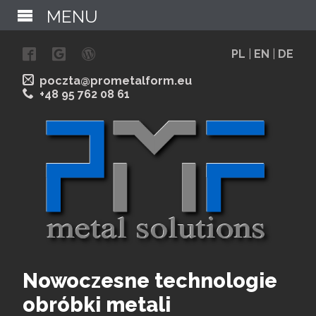
MENU
PL
|
EN
|
DE
poczta@prometalform.eu
+48 95 762 08 61
Nowoczesne technologie
obróbki metali