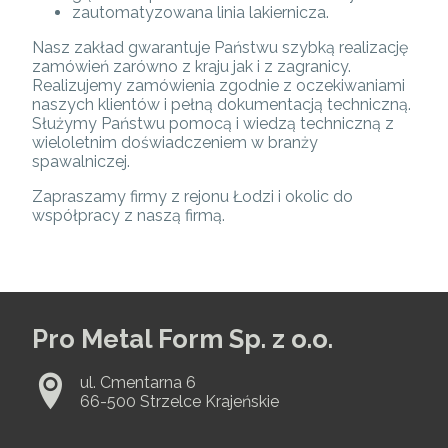
zautomatyzowana linia lakiernicza.
Nasz zakład gwarantuje Państwu szybką realizację
zamówień zarówno z kraju jak i z zagranicy.
Realizujemy zamówienia zgodnie z oczekiwaniami
naszych klientów i pełną dokumentacją techniczną.
Służymy Państwu pomocą i wiedzą techniczną z
wieloletnim doświadczeniem w branży
spawalniczej.
Zapraszamy firmy z rejonu Łodzi i okolic do
współpracy z naszą firmą.
Pro Metal Form Sp. z o.o.
ul. Cmentarna 6
66-500 Strzelce Krajeńskie