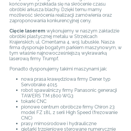
końcowym przekłada się na skrócenie czasu
obróbki arkusza blachy. Dzięki temu mamy
możliwość skrócenia realizacji zamówienia oraz
zaproponowania konkurencyjnej ceny.
Cięcie laserem
wykonujemy w naszym zakładzie
obróbki plastycznej metalu w Strzelcach
Krajeńskich, ul. Cmentarna 4, woj. lubuskie. Nasza
firma dysponuje bogatym parkiem maszynowym, w
tym właśnie najnowocześniejszą wykrawarką
laserową firmy Trumpf.
Ponadto dysponujemy takimi maszynami jak:
nowa prasa krawędziowa firmy Dener typ
Servobrake 4015
robot spawalniczy firmy Panasonic generacji
TAWERS TM 1800 WG3
tokarki CNC
pionowe centrum obróbcze firmy Chiron 23
model FZ 18L z serii High Speed (frezowanie
CNC)
prasy mimośrodowe i hydrauliczne
giętarki trzpieniowe sterowane numerycznie